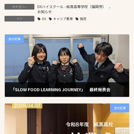
DXハイスクール - 純真高等学校（福岡市）
、
カテゴリー
お知らせ
タグ
DX
キャリア教育
探究
前の記事
「SLOW FOOD LEARNING JOURNEY」 最終発表会
2026年4月1日
次の記事