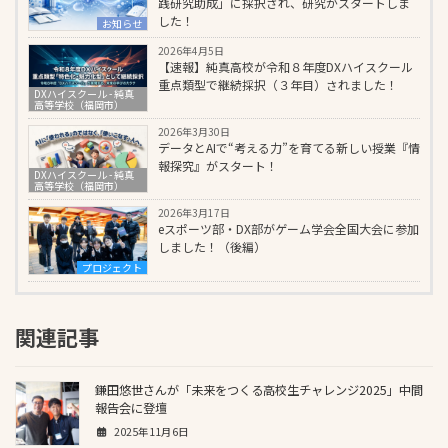
践研究助成」に採択され、研究がスタートしま
した！
お知らせ
2026年4月5日
【速報】純真高校が令和８年度DXハイスクール
重点類型で継続採択（３年目）されました！
DXハイスクール - 純真
高等学校（福岡市）
2026年3月30日
データとAIで“考える力”を育てる新しい授業『情
報探究』がスタート！
DXハイスクール - 純真
高等学校（福岡市）
2026年3月17日
eスポーツ部・DX部がゲーム学会全国大会に参加
しました！（後編）
プロジェクト
関連記事
鎌田悠世さんが「未来をつくる高校生チャレンジ2025」中間
報告会に登壇
2025年11月6日