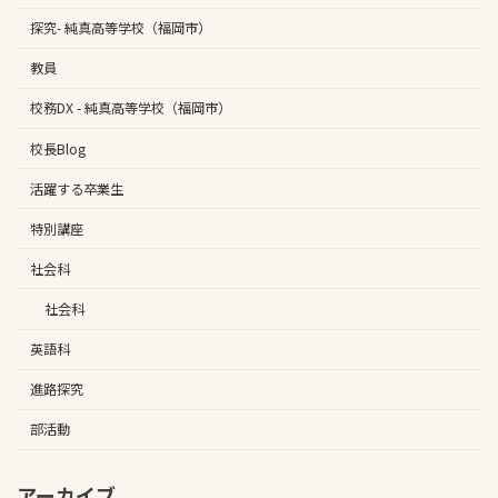
探究- 純真高等学校（福岡市）
教員
校務DX - 純真高等学校（福岡市）
校長Blog
活躍する卒業生
特別講座
社会科
社会科
英語科
進路探究
部活動
アーカイブ