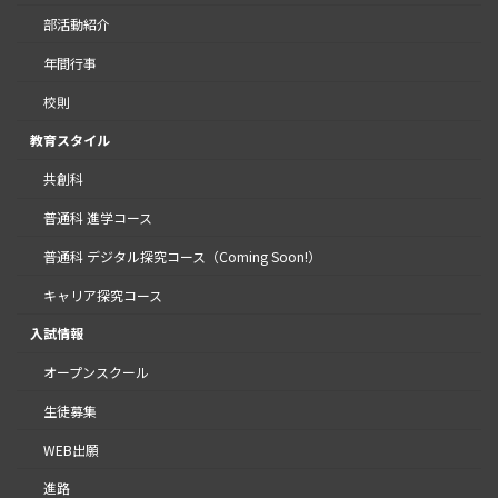
部活動紹介
年間行事
校則
教育スタイル
共創科
普通科 進学コース
普通科 デジタル探究コース（Coming Soon!）
キャリア探究コース
入試情報
オープンスクール
生徒募集
WEB出願
進路