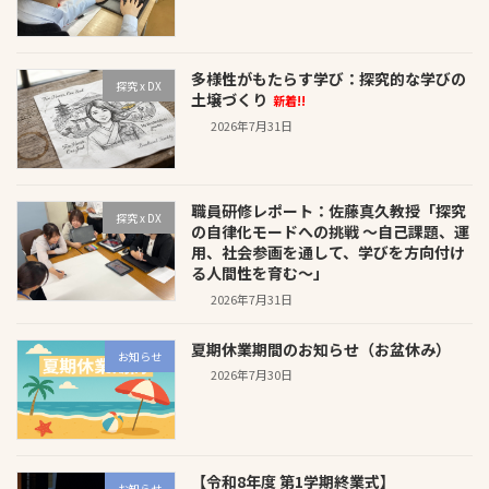
多様性がもたらす学び：探究的な学びの
探究 x DX
土壌づくり
新着!!
2026年7月31日
職員研修レポート：佐藤真久教授「探究
探究 x DX
の自律化モードへの挑戦 〜自己課題、運
用、社会参画を通して、学びを方向付け
る人間性を育む〜」
2026年7月31日
夏期休業期間のお知らせ（お盆休み）
お知らせ
2026年7月30日
【令和8年度 第1学期終業式】
お知らせ