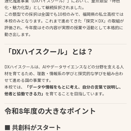
速化推進事業（DXハイスクール）」において、重点類型「特色
化・魅力化型」として継続採択されました。
この類型での採択は全国でも10校のみで、福岡県の私立高校では
本校のみとなります。これまで進めてきた「探究×DX」の取組が
評価され、今年度はその内容が実際の授業や活動として本格的に
動き出します。
「DXハイスクール」とは？
DXハイスクールは、AIやデータサイエンスなどの分野を支える人
材を育てるため、理数・情報系の学びと探究的な学びを組み合わ
せて進める国の事業です。
本校では、
「データや情報をもとに考え、自分の言葉で説明し、
他者と協働できる力」
を育てることを目指しています。
令和8年度の大きなポイント
■ 共創科がスタート