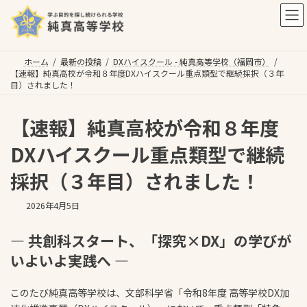
コ
ナ
ン
ビ
テ
ゲ
ン
ー
ツ
シ
ホーム
最新の投稿
DXハイスクール - 純真高等学校（福岡市）
【速報】純真高校が令和８年度DXハイスクール重点類型で継続採択（３年
へ
ョ
目）されました！
ス
ン
キ
に
ッ
移
【速報】純真高校が令和８年度
プ
動
DXハイスクール重点類型で継続
採択（３年目）されました！
2026年4月5日
― 共創科スタート、「探究×DX」の学びが
いよいよ実践へ ―
このたび純真高等学校は、文部科学省「令和8年度 高等学校DX加