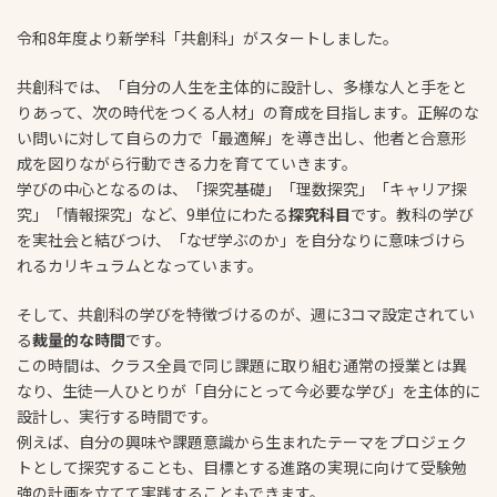
令和8年度より新学科「共創科」がスタートしました。
共創科では、「自分の人生を主体的に設計し、多様な人と手をと
りあって、次の時代をつくる人材」の育成を目指します。正解のな
い問いに対して自らの力で「最適解」を導き出し、他者と合意形
成を図りながら行動できる力を育てていきます。
学びの中心となるのは、「探究基礎」「理数探究」「キャリア探
究」「情報探究」など、9単位にわたる
探究科目
です。教科の学び
を実社会と結びつけ、「なぜ学ぶのか」を自分なりに意味づけら
れるカリキュラムとなっています。
そして、共創科の学びを特徴づけるのが、週に3コマ設定されてい
る
裁量的な時間
です。
この時間は、クラス全員で同じ課題に取り組む通常の授業とは異
なり、生徒一人ひとりが「自分にとって今必要な学び」を主体的に
設計し、実行する時間です。
例えば、自分の興味や課題意識から生まれたテーマをプロジェク
トとして探究することも、目標とする進路の実現に向けて受験勉
強の計画を立てて実践することもできます。