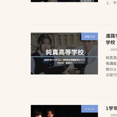
１．平
進路
お知らせ
学校
202
純真高
張講座
施分よ
お受付
1学
イベント
202