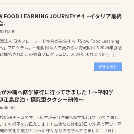
W FOOD LEARNING JOURNEY #４ –イタリア最終
会-
5年3月21日
法人 日本スローフード協会が主催する「Slow Food Learning
rney」プログラム。一般財団法人三菱みらい育成財団の2024年度助
に採択されたこの教育プログラムに、2024年10月より純 […]
続きを読む
生が沖縄へ修学旅行に行ってきました！～平和学
伊江島民泊・探究型タクシー研修～
5年3月19日
校広報チームです。2年生が先月沖縄へ修学旅行に行ってきまし
、その様子をお伝えします！生徒たちは4泊5日で沖縄で歴史・平
縄の文化や魅力といった様々なものを学んできました！ 1日目