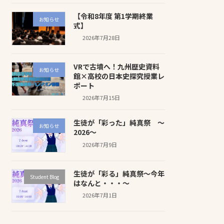
【令和8年度 第1学期終業
お知らせ
式】
2026年7月28日
VRで古墳へ！九州歴史資料
お知らせ
館×高校の日本史探究授業レ
ポート
2026年7月15日
生徒が「彩った」純真祭 ～
お知らせ
2026～
2026年7月9日
生徒が「彩る」純真祭～今年
Student Blog
はなんと・・・～
2026年7月1日