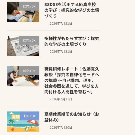
SSDSEを活用する純真高校
探究 x DX
の学び：探究的な学びの土壌
づくり
2026年7月31日
多様性がもたらす学び：探究
探究 x DX
的な学びの土壌づくり
2026年7月31日
職員研修レポート：佐藤真久
探究 x DX
教授「探究の自律化モードへ
の挑戦 〜自己課題、運用、
社会参画を通して、学びを方
向付ける人間性を育む〜」
2026年7月31日
夏期休業期間のお知らせ（お
お知らせ
盆休み）
2026年7月30日