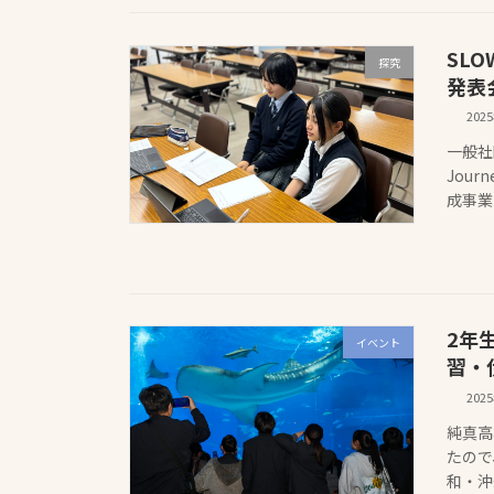
SLO
探究
発表
202
一般社団
Jou
成事業
2年
イベント
習・
202
純真高
たので
和・沖