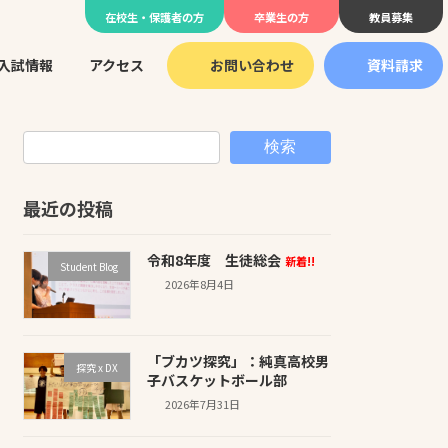
在校生・保護者の方
卒業生の方
教員募集
入試情報
アクセス
お問い合わせ
資料請求
検索
最近の投稿
令和8年度 生徒総会
新着!!
Student Blog
2026年8月4日
「ブカツ探究」：純真高校男
探究 x DX
子バスケットボール部
2026年7月31日