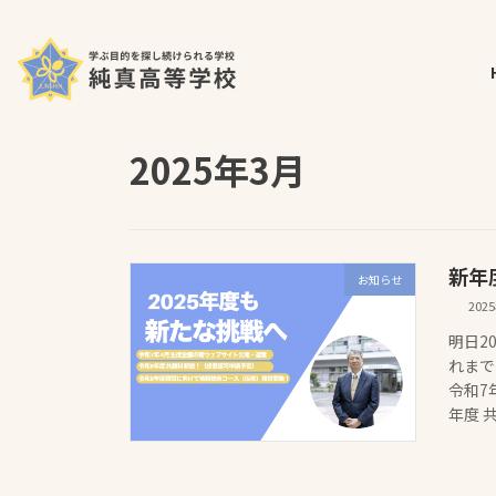
コ
ナ
ホーム
最新の投稿
2025年3月
ン
ビ
テ
ゲ
ン
ー
ツ
シ
へ
ョ
2025年3月
ス
ン
キ
に
ッ
移
プ
動
新年
お知らせ
202
明日2
れまで
令和7
年度 共