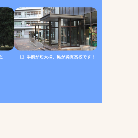
と…
手前が短大棟、奥が純真高校です！