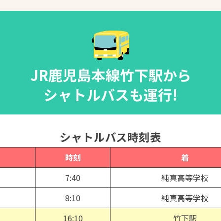
JR鹿児島本線竹下駅から
シャトルバスも運行!
シャトルバス時刻表
時刻
着
7:40
純真高等学校
8:10
純真高等学校
16:10
竹下駅