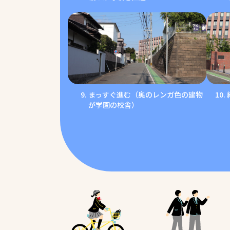
まっすぐ進む（奥のレンガ色の建物
が学園の校舎）