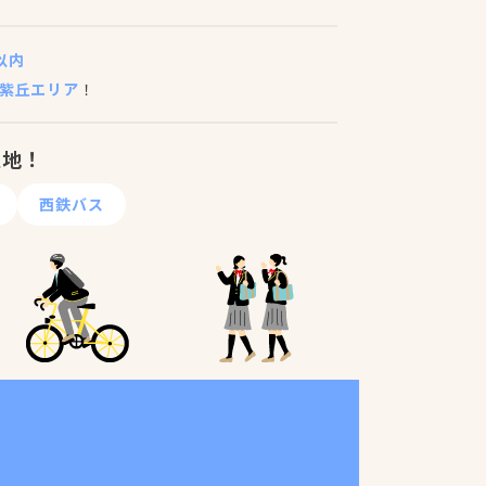
以内
紫丘エリア
！
立地！
西鉄バス