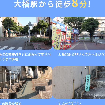
8
大橋駅から
徒歩
分
!
最初の交差点を右に曲がって突き当
BOOK OFFさんで左へ曲が
たりまで直進
この階段を登る
なぜ “⑧”？！