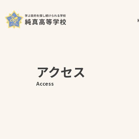
コ
ナ
ホーム
アクセス
ン
ビ
テ
ゲ
ン
ー
ツ
シ
へ
ョ
ス
ン
キ
に
ッ
移
アクセス
プ
動
Access