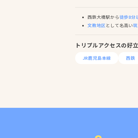
西鉄大橋駅から
徒歩8分
文教地区
として名高い
筑
トリプルアクセスの好
JR鹿児島本線
西鉄