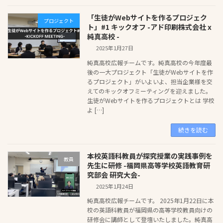
「生徒がWebサイトを作るプロジェク
プロジェクト
ト」#1 キックオフ -アド印刷株式会社 x
純真高校 -
2025年1月27日
純真高校広報チームです。純真高校の今年度最
後の一大プロジェクト「生徒がWebサイトを作
るプロジェクト」がいよいよ、担当企業様を交
えてのキックオフミーティングを迎えました。
生徒がWebサイトを作るプロジェクトとは 学校
よ […]
続きを読む
本校英語科教員が探究授業の実践事例を
教員
先生に研修 -福岡県高等学校英語教育研
究部会 研究大会-
2025年1月24日
純真高校広報チームです。 2025年1月22日に本
校の英語科教員が福岡県の高等学校教員向けの
研修会に講師として登壇いたしました。純真高