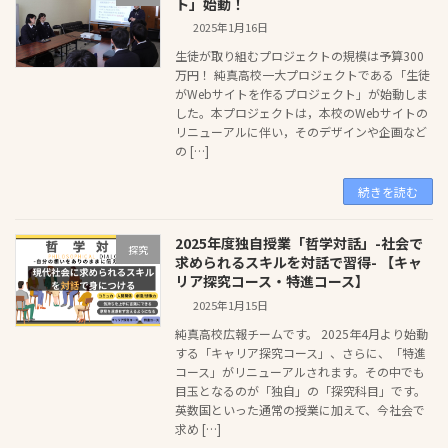
ト」始動！
2025年1月16日
生徒が取り組むプロジェクトの規模は予算300
万円！ 純真高校一大プロジェクトである「生徒
がWebサイトを作るプロジェクト」が始動しま
した。本プロジェクトは，本校のWebサイトの
リニューアルに伴い，そのデザインや企画など
の […]
続きを読む
2025年度独自授業「哲学対話」-社会で
探究
求められるスキルを対話で習得- 【キャ
リア探究コース・特進コース】
2025年1月15日
純真高校広報チームです。 2025年4月より始動
する「キャリア探究コース」、さらに、「特進
コース」がリニューアルされます。その中でも
目玉となるのが「独自」の「探究科目」です。
英数国といった通常の授業に加えて、今社会で
求め […]