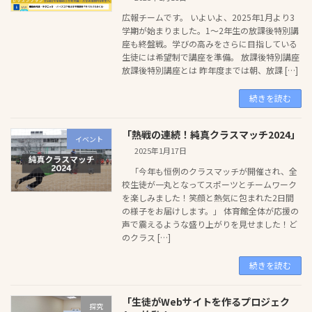
広報チームです。 いよいよ、2025年1月より3
学期が始まりました。1〜2年生の放課後特別講
座も終盤戦。学びの高みをさらに目指している
生徒には希望制で講座を準備。 放課後特別講座
放課後特別講座とは 昨年度までは朝、放課 […]
続きを読む
「熱戦の連続！純真クラスマッチ2024」
イベント
2025年1月17日
「今年も恒例のクラスマッチが開催され、全
校生徒が一丸となってスポーツとチームワーク
を楽しみました！笑顔と熱気に包まれた2日間
の様子をお届けします。」 体育館全体が応援の
声で震えるような盛り上がりを見せました！ど
のクラス […]
続きを読む
「生徒がWebサイトを作るプロジェク
探究