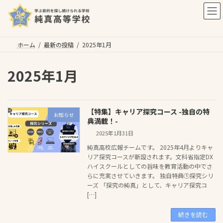
コ
ナ
ン
ビ
テ
ゲ
ン
ー
ツ
シ
ホーム
最新の投稿
2025年1月
へ
ョ
ス
ン
2025年1月
キ
に
ッ
移
プ
動
【特集】キャリア探究コース -独自の特
お知らせ
典満載！-
2025年1月31日
純真高校広報チームです。 2025年4月よりキャ
リア探究コースが新設されます。文科省指定DX
ハイスクールとしての旨味を教育活動の中でさ
らに充実させていきます。 独自特典①探究シリ
ーズ 「探究の純真」として、キャリア探究コ
[…]
続きを読む