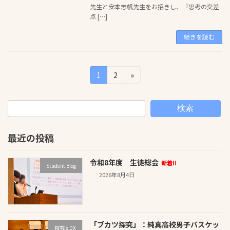
先生と安本志帆先生をお招きし、『思考の交差
点 […]
続きを読む
投
固
固
1
2
»
定
定
稿
ペ
ペ
の
ー
ー
検索
ジ
ジ
ペ
最近の投稿
ー
ジ
令和8年度 生徒総会
新着!!
Student Blog
送
2026年8月4日
り
「ブカツ探究」：純真高校男子バスケッ
探究 x DX