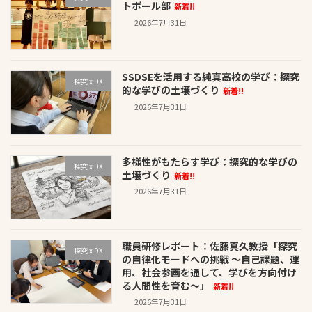
トボール部
新着!!
2026年7月31日
SSDSEを活用する純真高校の学び：探究
探究 x DX
的な学びの土壌づくり
新着!!
2026年7月31日
多様性がもたらす学び：探究的な学びの
探究 x DX
土壌づくり
新着!!
2026年7月31日
職員研修レポート：佐藤真久教授「探究
探究 x DX
の自律化モードへの挑戦 〜自己課題、運
用、社会参画を通して、学びを方向付け
る人間性を育む〜」
新着!!
2026年7月31日