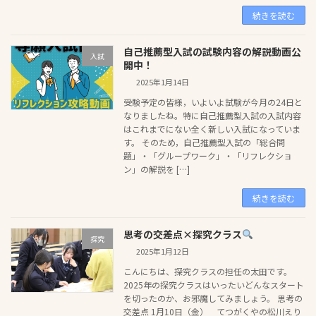
続きを読む
自己推薦型入試の試験内容の解説動画公
入試
開中！
2025年1月14日
受験予定の皆様，いよいよ試験が今月の24日と
なりましたね。特に自己推薦型入試の入試内容
はこれまでにない全く新しい入試になっていま
す。 そのため，自己推薦型入試の「総合問
題」・「グループワーク」・「リフレクショ
ン」の解説を […]
続きを読む
思考の交差点×探究クラス
探究
2025年1月12日
こんにちは、探究クラスの担任の太田です。
2025年の探究クラスはいったいどんなスタート
を切ったのか、お邪魔してみましょう。 思考の
交差点 1月10日（金） てつがくやの松川えり