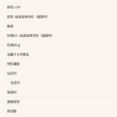
探究 x DX
探究- 純真高等学校（福岡市）
教員
校務DX - 純真高等学校（福岡市）
校長Blog
活躍する卒業生
特別講座
社会科
社会科
英語科
進路探究
部活動