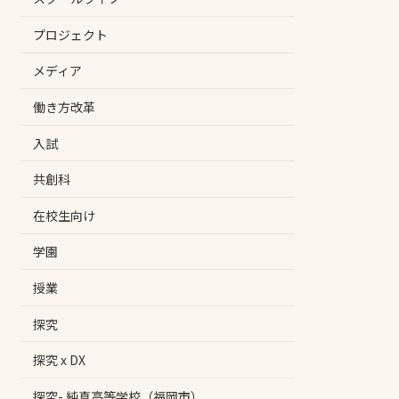
プロジェクト
メディア
働き方改革
入試
共創科
在校生向け
学園
授業
探究
探究 x DX
探究- 純真高等学校（福岡市）