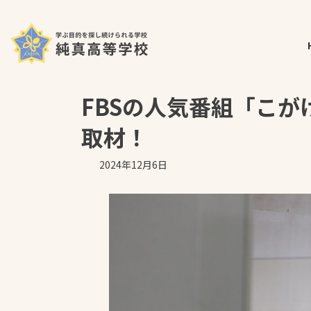
コ
ナ
ホーム
最新の投稿
お知らせ
FBSの人気番組「こ
ン
ビ
テ
ゲ
ン
ー
ツ
シ
へ
ョ
FBSの人気番組「こが
ス
ン
キ
に
取材！
ッ
移
プ
動
2024年12月6日