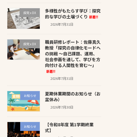
多様性がもたらす学び：探究
探究 x DX
的な学びの土壌づくり
新着!!
2026年7月31日
職員研修レポート：佐藤真久
探究 x DX
教授「探究の自律化モードへ
の挑戦 〜自己課題、運用、
社会参画を通して、学びを方
向付ける人間性を育む〜」
新着!!
2026年7月31日
夏期休業期間のお知らせ（お
お知らせ
盆休み）
2026年7月30日
【令和8年度 第1学期終業
お知らせ
式】