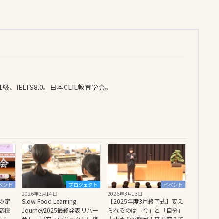
検1級、iELTS8.0。日本CLIL教育学会。
ベント
プロジェクト
イベント
2026年3月14日
2026年3月13日
の定
Slow Food Learning
【2025年度3月終了式】変え
高校
Journey2025最終発表リハー
られるのは「今」と「自分」
ます
サル｜探究プロジェクトに挑
｜小さな挑戦が未来を変えて