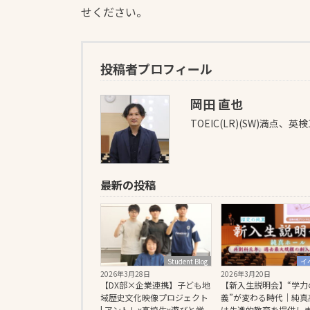
せください。
投稿者プロフィール
岡田 直也
TOEIC(LR)(SW)満点、英
最新の投稿
Student Blog
イ
2026年3月28日
2026年3月20日
【DX部×企業連携】子ども地
【新入生説明会】“学力
域歴史文化映像プロジェクト
義”が変わる時代｜純真
| アントレx高校生x遊びと学
は先進的教育を提供し