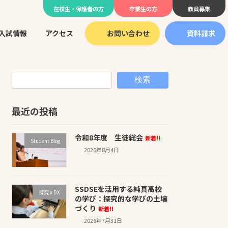
在校生・保護者の方
卒業生の方
教員募集
入試情報
アクセス
お問い合わせ
資料請求
検索
最近の投稿
令和8年度 生徒総会
新着!!
Student Blog
2026年8月4日
SSDSEを活用する純真高校
探究 x DX
の学び：探究的な学びの土壌
づくり
新着!!
2026年7月31日