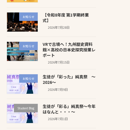
【令和8年度 第1学期終業
お知らせ
式】
2026年7月28日
VRで古墳へ！九州歴史資料
お知らせ
館×高校の日本史探究授業レ
ポート
2026年7月15日
生徒が「彩った」純真祭 ～
お知らせ
2026～
2026年7月9日
生徒が「彩る」純真祭～今年
Student Blog
はなんと・・・～
2026年7月1日