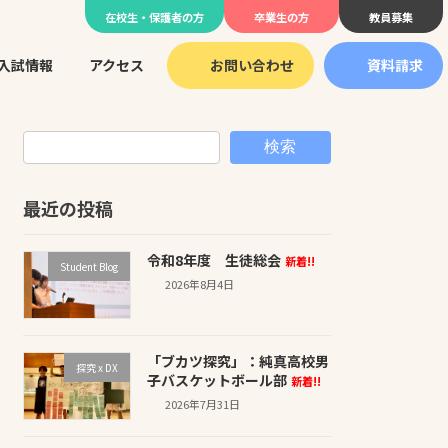
在校生・保護者の方
卒業生の方
教員募集
入試情報
アクセス
お問い合わせ
資料請求
検索
最近の投稿
令和8年度 生徒総会
新着!!
Student Blog
2026年8月4日
「ブカツ探究」：純真高校男
探究 x DX
子バスケットボール部
新着!!
2026年7月31日