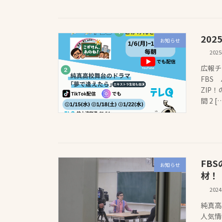
202
お知らせ
202
広報チ
FBS
ZIP
間 2 [
FB
お知らせ
材！
202
純真高
人気情