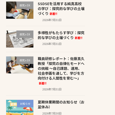
SSDSEを活用する純真高校
探究 x DX
の学び：探究的な学びの土壌
づくり
新着!!
2026年7月31日
多様性がもたらす学び：探究
探究 x DX
的な学びの土壌づくり
新着!!
2026年7月31日
職員研修レポート：佐藤真久
探究 x DX
教授「探究の自律化モードへ
の挑戦 〜自己課題、運用、
社会参画を通して、学びを方
向付ける人間性を育む〜」
新着!!
2026年7月31日
夏期休業期間のお知らせ（お
お知らせ
盆休み）
2026年7月30日