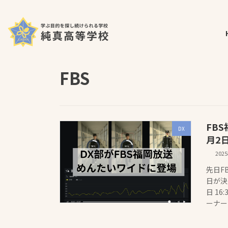
コ
ナ
ホーム
最新の投稿
FBS
ン
ビ
テ
ゲ
ン
ー
ツ
シ
へ
ョ
FBS
ス
ン
キ
に
ッ
移
プ
動
FBS
DX
月2
202
先日F
日が決
日 1
ーナー