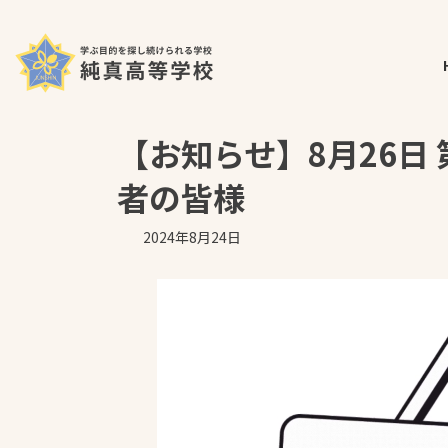
コ
ナ
ホーム
最新の投稿
お知らせ
【お知らせ】8月26
ン
ビ
テ
ゲ
ン
ー
ツ
シ
へ
ョ
【お知らせ】8月26日
ス
ン
キ
に
者の皆様
ッ
移
プ
動
2024年8月24日