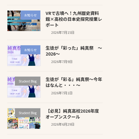
VRで古墳へ！九州歴史資料
お知らせ
館×高校の日本史探究授業レ
ポート
2026年7月15日
生徒が「彩った」純真祭 ～
お知らせ
2026～
2026年7月9日
生徒が「彩る」純真祭～今年
Student Blog
はなんと・・・～
2026年7月1日
【必見】純真高校2026年度
Student Blog
オープンスクール
2026年6月29日