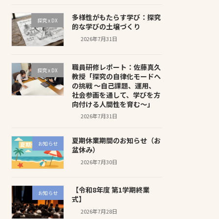
多様性がもたらす学び：探究
探究 x DX
的な学びの土壌づくり
2026年7月31日
職員研修レポート：佐藤真久
探究 x DX
教授「探究の自律化モードへ
の挑戦 〜自己課題、運用、
社会参画を通して、学びを方
向付ける人間性を育む〜」
2026年7月31日
夏期休業期間のお知らせ（お
お知らせ
盆休み）
2026年7月30日
【令和8年度 第1学期終業
お知らせ
式】
2026年7月28日