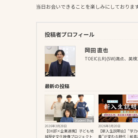
当日お会いできることを楽しみにしておりま
投稿者プロフィール
岡田 直也
TOEIC(LR)(SW)満点、英
最新の投稿
Student Blog
イ
2026年3月28日
2026年3月20日
【DX部×企業連携】子ども地
【新入生説明会】“学力
域歴史文化映像プロジェクト
義”が変わる時代｜純真