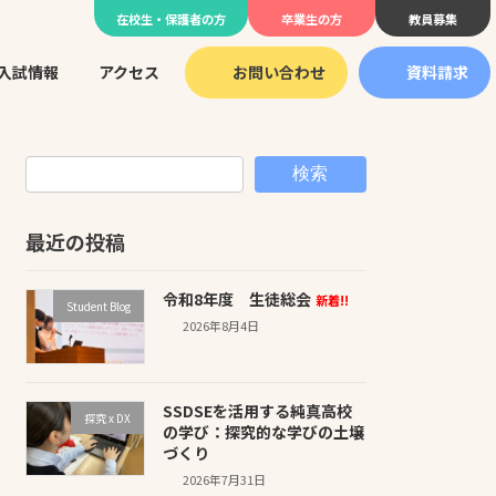
在校生・保護者の方
卒業生の方
教員募集
入試情報
アクセス
お問い合わせ
資料請求
検索
最近の投稿
令和8年度 生徒総会
新着!!
Student Blog
2026年8月4日
SSDSEを活用する純真高校
探究 x DX
の学び：探究的な学びの土壌
づくり
2026年7月31日