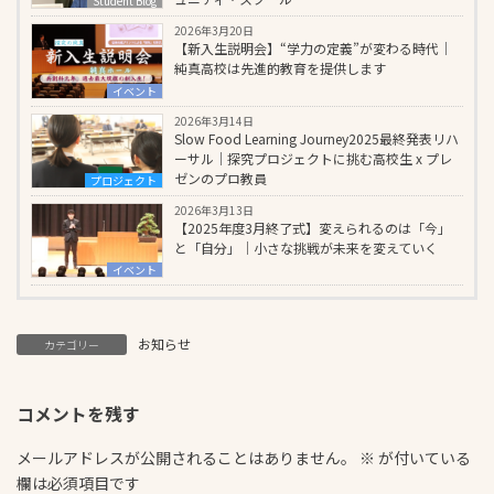
Student Blog
2026年3月20日
【新入生説明会】“学力の定義”が変わる時代｜
純真高校は先進的教育を提供します
イベント
2026年3月14日
Slow Food Learning Journey2025最終発表リハ
ーサル｜探究プロジェクトに挑む高校生 x プレ
ゼンのプロ教員
プロジェクト
2026年3月13日
【2025年度3月終了式】変えられるのは「今」
と「自分」｜小さな挑戦が未来を変えていく
イベント
お知らせ
カテゴリー
コメントを残す
メールアドレスが公開されることはありません。
※
が付いている
欄は必須項目です