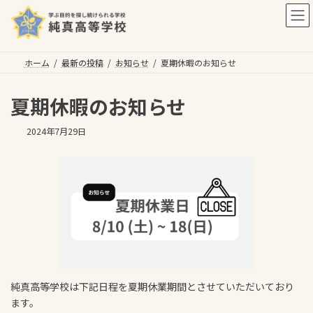
コ
ナ
ン
ビ
テ
ゲ
ン
ー
ツ
シ
ホーム
最新の投稿
お知らせ
夏期休暇のお知らせ
へ
ョ
ス
ン
夏期休暇のお知らせ
キ
に
ッ
移
2024年7月29日
プ
動
純真高等学校は下記日程を夏期休業期間とさせていただいており
ます。