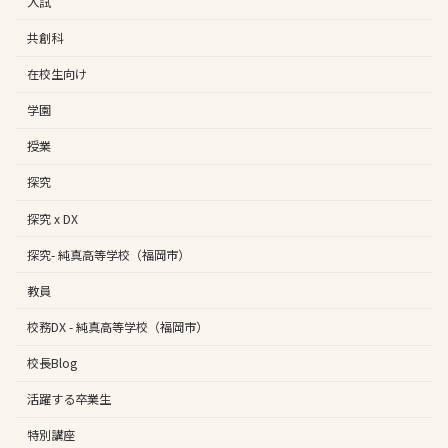
入試
共創科
在校生向け
学園
授業
探究
探究 x DX
探究- 純真高等学校（福岡市）
教員
校務DX - 純真高等学校（福岡市）
校長Blog
活躍する卒業生
特別講座