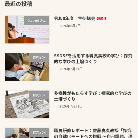
最近の投稿
令和8年度 生徒総会
新着!!
Student Blog
2026年8月4日
SSDSEを活用する純真高校の学び：探究
探究 x DX
的な学びの土壌づくり
2026年7月31日
多様性がもたらす学び：探究的な学びの
探究 x DX
土壌づくり
2026年7月31日
職員研修レポート：佐藤真久教授「探究
探究 x DX
の自律化モードへの挑戦 〜自己課題、運