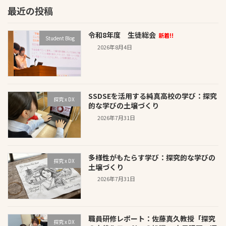
最近の投稿
令和8年度 生徒総会
新着!!
Student Blog
2026年8月4日
SSDSEを活用する純真高校の学び：探究
探究 x DX
的な学びの土壌づくり
2026年7月31日
多様性がもたらす学び：探究的な学びの
探究 x DX
土壌づくり
2026年7月31日
職員研修レポート：佐藤真久教授「探究
探究 x DX