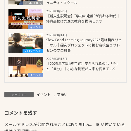
ュニティ・スクール
Student Blog
2026年3月20日
【新入生説明会】“学力の定義”が変わる時代｜
純真高校は先進的教育を提供します
イベント
2026年3月14日
Slow Food Learning Journey2025最終発表リハ
ーサル｜探究プロジェクトに挑む高校生 x プレ
ゼンのプロ教員
プロジェクト
2026年3月13日
【2025年度3月終了式】変えられるのは「今」
と「自分」｜小さな挑戦が未来を変えていく
イベント
イベント
、
英語科
カテゴリー
コメントを残す
メールアドレスが公開されることはありません。
※
が付いている