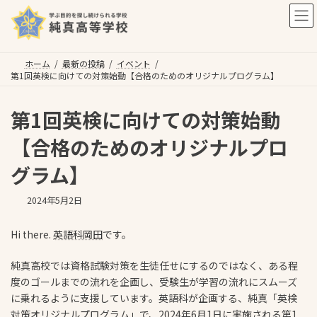
コ
ナ
ン
ビ
テ
ゲ
ン
ー
ツ
シ
ホーム
最新の投稿
イベント
第1回英検に向けての対策始動【合格のためのオリジナルプログラム】
へ
ョ
ス
ン
キ
に
第1回英検に向けての対策始動
ッ
移
プ
動
【合格のためのオリジナルプロ
グラム】
2024年5月2日
Hi there.
英語科岡田
です。
純真高校では資格試験対策を生徒任せにするのではなく、ある程
度のゴールまでの流れを企画し、受験生が学習の流れにスムーズ
に乗れるように支援しています。英語科が企画する、純真「英検
対策オリジナルプログラム」で、2024年6月1日に実施される第1