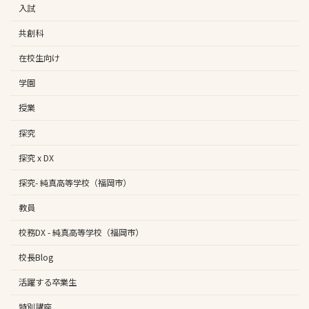
入試
共創科
在校生向け
学園
授業
探究
探究 x DX
探究- 純真高等学校（福岡市）
教員
校務DX - 純真高等学校（福岡市）
校長Blog
活躍する卒業生
特別講座