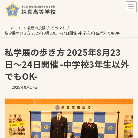
コ
ナ
ン
ビ
テ
ゲ
ン
ー
ツ
シ
ホーム
最新の投稿
イベント
私学展の歩き方 2025年8月23日〜24日開催 -中学校3年生以外でもOK-
へ
ョ
ス
ン
キ
に
私学展の歩き方 2025年8月23
ッ
移
プ
動
日〜24日開催 -中学校3年生以外
でもOK-
2025年8月17日