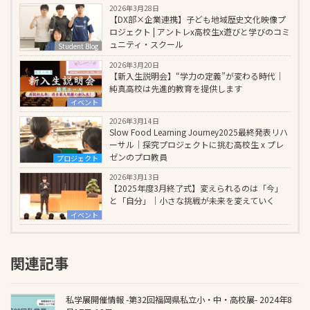
2026年3月28日
【DX部×企業連携】子ども地域歴史文化映像プ
ロジェクト | アントレx高校生x遊びと学びのコミ
ュニティ・スクール
Student Blog
2026年3月20日
【新入生説明会】“学力の定義”が変わる時代｜
純真高校は先進的教育を提供します
イベント
2026年3月14日
Slow Food Learning Journey2025最終発表リハ
ーサル｜探究プロジェクトに挑む高校生 x プレ
ゼンのプロ教員
プロジェクト
2026年3月13日
【2025年度3月終了式】変えられるのは「今」
と「自分」｜小さな挑戦が未来を変えていく
イベント
関連記事
私学展開催情報 -第32回福岡県私立小・中・高校展- 2024年8