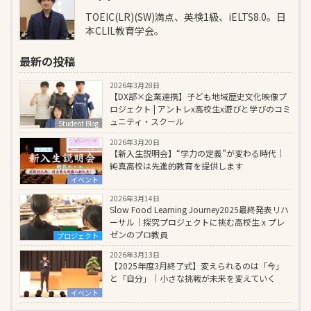
TOEIC(LR)(SW)満点、英検1級、iELTS8.0。日
本CLIL教育学会。
最新の投稿
2026年3月28日
【DX部×企業連携】子ども地域歴史文化映像プ
ロジェクト | アントレx高校生x遊びと学びのコミ
ュニティ・スクール
Student Blog
2026年3月20日
【新入生説明会】“学力の定義”が変わる時代｜
純真高校は先進的教育を提供します
イベント
2026年3月14日
Slow Food Learning Journey2025最終発表リハ
ーサル｜探究プロジェクトに挑む高校生 x プレ
ゼンのプロ教員
プロジェクト
2026年3月13日
【2025年度3月終了式】変えられるのは「今」
と「自分」｜小さな挑戦が未来を変えていく
イベント