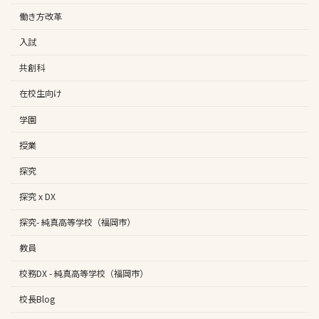
働き方改革
入試
共創科
在校生向け
学園
授業
探究
探究 x DX
探究- 純真高等学校（福岡市）
教員
校務DX - 純真高等学校（福岡市）
校長Blog