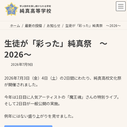
コ
ナ
ン
ビ
テ
ゲ
ン
ー
ツ
シ
ホーム
最新の投稿
お知らせ
生徒が「彩った」純真祭 ～2026～
へ
ョ
ス
ン
生徒が「彩った」純真祭 ～
キ
に
ッ
移
2026～
プ
動
2026年7月9日
2026年7月3日（金）4日（土）の2日間にわたり、純真高校文化祭
が開催されました。
今年は1日目に人気アーティストの「魔王魂」さんの特別ライブ。
そして2日目が一般公開の実施。
例年にはない盛り上がりを見せました。