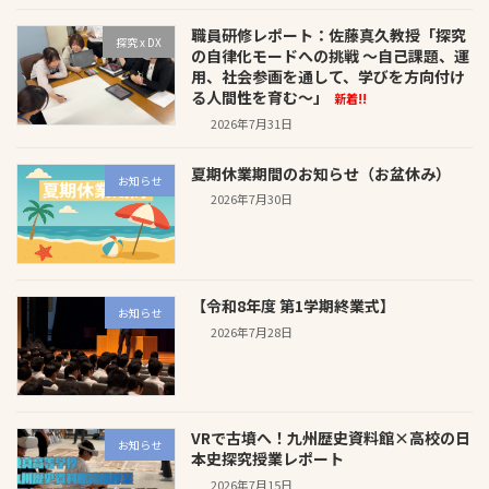
職員研修レポート：佐藤真久教授「探究
探究 x DX
の自律化モードへの挑戦 〜自己課題、運
用、社会参画を通して、学びを方向付け
る人間性を育む〜」
新着!!
2026年7月31日
夏期休業期間のお知らせ（お盆休み）
お知らせ
2026年7月30日
【令和8年度 第1学期終業式】
お知らせ
2026年7月28日
VRで古墳へ！九州歴史資料館×高校の日
お知らせ
本史探究授業レポート
2026年7月15日