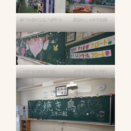
廊下も徐々に仕上がりつ
黒板もしっかり装飾
つ
1年生は初の文化祭！
3年生は模擬店営業