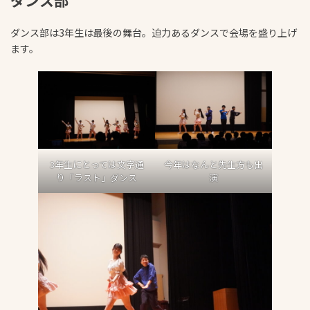
ダンス部は3年生は最後の舞台。迫力あるダンスで会場を盛り上げ
ます。
3年生にとっては文字通
今年はなんと先生方も出
り「ラスト」ダンス
演