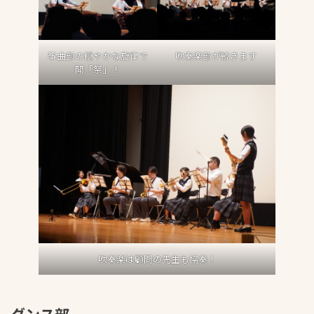
筝曲部の穏やかな旋律で
吹奏楽部が続きます
開「祭」！
吹奏楽は顧問の先生も協奏！
ダンス部