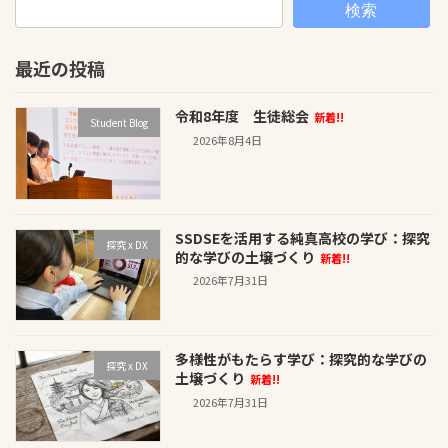
検索
最近の投稿
令和8年度 生徒総会
新着!!
Student Blog
2026年8月4日
SSDSEを活用する純真高校の学び：探究
探究 x DX
的な学びの土壌づくり
新着!!
2026年7月31日
多様性がもたらす学び：探究的な学びの
探究 x DX
土壌づくり
新着!!
2026年7月31日