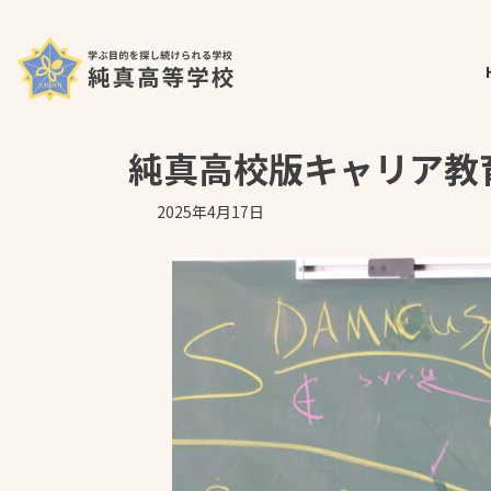
コ
ナ
ホーム
最新の投稿
CAT
純真高校版キャリア教育CAT
ン
ビ
テ
ゲ
ン
ー
ツ
シ
へ
ョ
純真高校版キャリア教育C
ス
ン
キ
に
2025年4月17日
ッ
移
プ
動