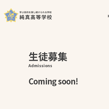
コ
ナ
ホーム
生徒募集
ン
ビ
テ
ゲ
ン
ー
ツ
シ
へ
ョ
ス
ン
キ
に
ッ
移
生徒募集
プ
動
Admissions
Coming soon!