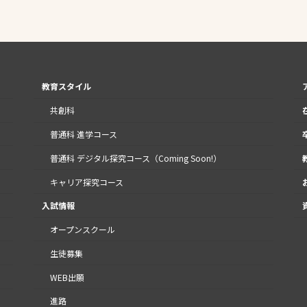
教育スタイル
共創科
普通科 進学コース
普通科 デジタル探究コース（Coming Soon!）
キャリア探究コース
入試情報
オープンスクール
生徒募集
WEB出願
進路